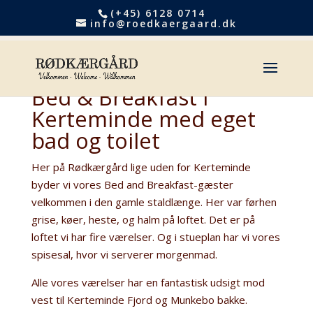
(+45) 6128 0714
info@roedkaergaard.dk
Bed & Breakfast i
Kerteminde med eget
bad og toilet
Her på Rødkærgård lige uden for Kerteminde
byder vi vores Bed and Breakfast-gæster
velkommen i den gamle staldlænge. Her var førhen
grise, køer, heste, og halm på loftet. Det er på
loftet vi har fire værelser. Og i stueplan har vi vores
spisesal, hvor vi serverer morgenmad.
Alle vores værelser har en fantastisk udsigt mod
vest til Kerteminde Fjord og Munkebo bakke.