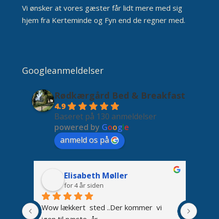
Vi ønsker at vores gæster får lidt mere med sig
hjem fra Kerteminde og Fyn end de regner med.
Googleanmeldelser
Rødkærgård Bed & Breakfast
4.9
Baseret på 130 anmeldelser
powered by
G
o
o
g
l
e
anmeld os på
Elisabeth Møller
for 4 år siden
. Jeg 
Wow lækkert  sted ..Der kommer  vi 
Denne