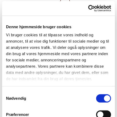
august 2026.
Denne hjemmeside bruger cookies
Ring på tlf. 6128 0714 eller send os en
Vi bruger cookies til at tilpasse vores indhold og
mail
annoncer, til at vise dig funktioner til sociale medier og til
– hvis du vil reservere et værelse eller bare har
at analysere vores trafik. Vi deler også oplysninger om
et spørgsmål.
din brug af vores hjemmeside med vores partnere inden
for sociale medier, annonceringspartnere og
analysepartnere. Vores partnere kan kombinere disse
klik her for mail
data med andre oplysninger, du har givet dem, eller som
de har indsamlet fra din brug af deres tjenester.
Samtykkevalg
Nødvendig
Præferencer