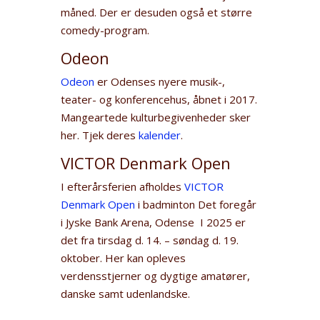
måned. Der er desuden også et større
comedy-program.
Odeon
Odeon
er Odenses nyere musik-,
teater- og konferencehus, åbnet i 2017.
Mangeartede kulturbegivenheder sker
her. Tjek deres
kalender
.
VICTOR Denmark Open
I efterårsferien afholdes
VICTOR
Denmark Open
i badminton Det foregår
i Jyske Bank Arena, Odense I 2025 er
det fra tirsdag d. 14. – søndag d. 19.
oktober. Her kan opleves
verdensstjerner og dygtige amatører,
danske samt udenlandske.